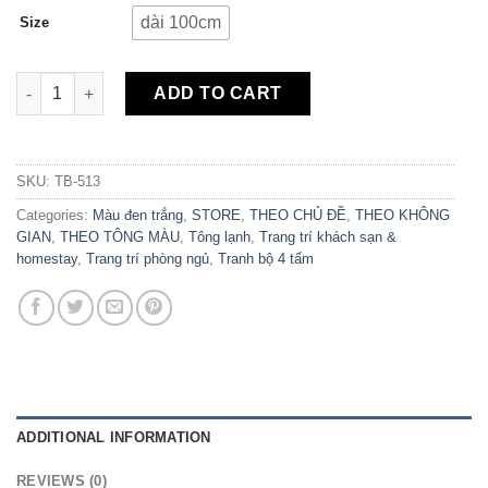
dài 100cm
Size
Bộ 4 Tranh Canvas Get Naked In Bed TB-513 quantity
ADD TO CART
SKU:
TB-513
Categories:
Màu đen trắng
,
STORE
,
THEO CHỦ ĐỀ
,
THEO KHÔNG
GIAN
,
THEO TÔNG MÀU
,
Tông lạnh
,
Trang trí khách sạn &
homestay
,
Trang trí phòng ngủ
,
Tranh bộ 4 tấm
ADDITIONAL INFORMATION
REVIEWS (0)