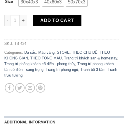
30x40x3
40x60x3
50x70x3
Size
Bộ 3 Tranh Canvas Chim Công Tân Cổ Điển TB-434 quantity
ADD TO CART
SKU:
TB-434
Categories:
Đa sắc
,
Màu vàng
,
STORE
,
THEO CHỦ ĐỀ
,
THEO
KHÔNG GIAN
,
THEO TÔNG MÀU
,
Trang trí khách sạn & homestay
,
Trang trí phòng khách cổ điển - phong thủy
,
Trang trí phong khách
tân cổ điển - sang trọng
,
Trang trí phòng ngủ
,
Tranh bộ 3 tấm
,
Tranh
trừu tượng
ADDITIONAL INFORMATION