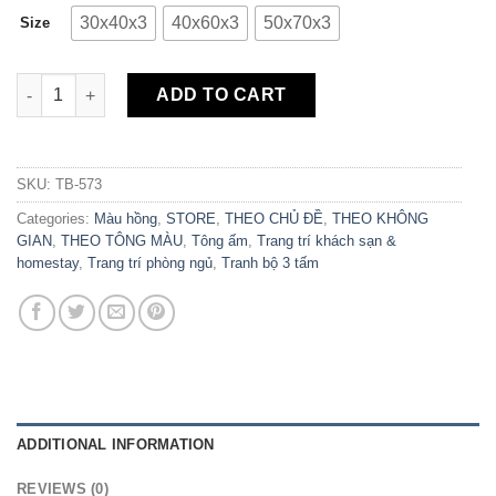
30x40x3
40x60x3
50x70x3
Size
Bộ 3 Tranh Canvas Pink ViBes TB-573 quantity
ADD TO CART
SKU:
TB-573
Categories:
Màu hồng
,
STORE
,
THEO CHỦ ĐỀ
,
THEO KHÔNG
GIAN
,
THEO TÔNG MÀU
,
Tông ấm
,
Trang trí khách sạn &
homestay
,
Trang trí phòng ngủ
,
Tranh bộ 3 tấm
ADDITIONAL INFORMATION
REVIEWS (0)