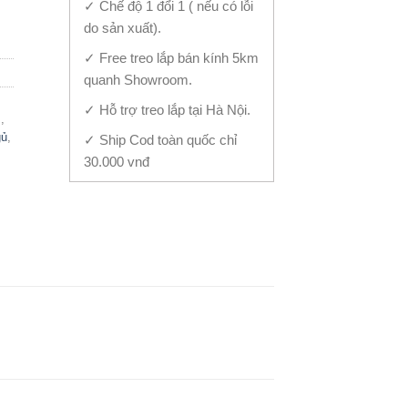
✓ Chế độ 1 đổi 1 ( nếu có lỗi
do sản xuất).
✓ Free treo lắp bán kính 5km
quanh Showroom.
✓ Hỗ trợ treo lắp tại Hà Nội.
m
,
gủ
,
✓ Ship Cod toàn quốc chỉ
30.000 vnđ