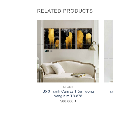
RELATED PRODUCTS
ORE
STORE
Thuận Buồm Xuôi
Bộ 3 Tranh Canvas Trừu Tượng
Tr
TL-180
Vàng Kim TB-878
.000
₫
500.000
₫