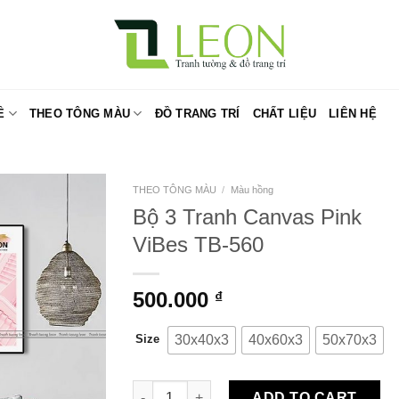
Ề
THEO TÔNG MÀU
ĐỒ TRANG TRÍ
CHẤT LIỆU
LIÊN HỆ
THEO TÔNG MÀU
/
Màu hồng
Bộ 3 Tranh Canvas Pink
ViBes TB-560
500.000
₫
30x40x3
40x60x3
50x70x3
Size
Bộ 3 Tranh Canvas Pink ViBes TB-560 quant
ADD TO CART