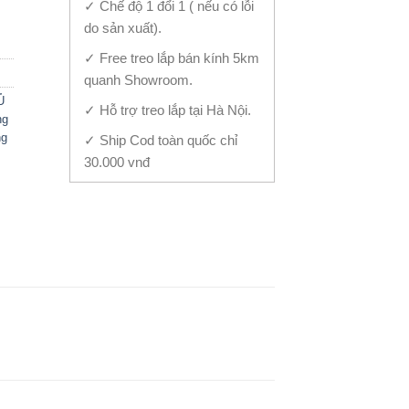
✓ Chế độ 1 đổi 1 ( nếu có lỗi
do sản xuất).
✓ Free treo lắp bán kính 5km
quanh Showroom.
Ủ
✓ Hỗ trợ treo lắp tại Hà Nội.
ng
ng
✓ Ship Cod toàn quốc chỉ
30.000 vnđ