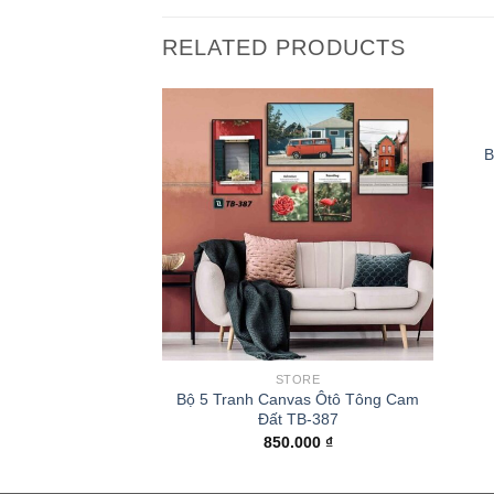
RELATED PRODUCTS
B
ORE
STORE
as Violet Tím TB-
Bộ 5 Tranh Canvas Ôtô Tông Cam
12
Đất TB-387
.000
₫
850.000
₫