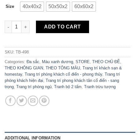
40x40x2
50x50x2
60x60x2
Size
Bộ 3 Tranh Canvas Hoa Loang Màu TB-498 quantity
ADD TO CART
SKU:
TB-498
Categories:
Đa sắc
,
Màu xanh dương
,
STORE
,
THEO CHỦ ĐỀ
,
THEO KHÔNG GIAN
,
THEO TÔNG MÀU
,
Trang trí khách sạn &
homestay
,
Trang trí phòng khách cổ điển - phong thủy
,
Trang trí
phòng khách hiện đại
,
Trang trí phong khách tân cổ điển - sang
trọng
,
Trang trí phòng ngủ
,
Tranh bộ 2 tấm
,
Tranh trừu tượng
ADDITIONAL INFORMATION