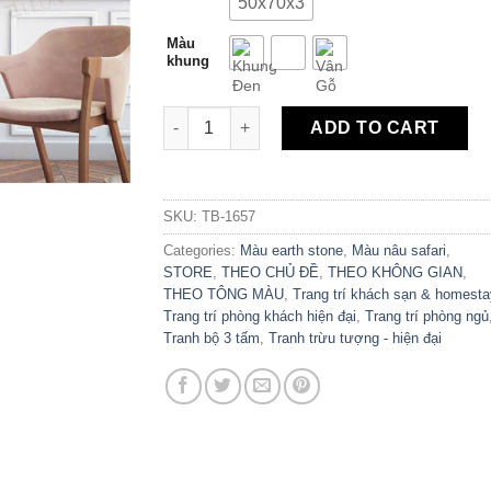
50x70x3
Màu
khung
Bộ 3 Tranh Canvas Hình Khối Trừu Tượng H
ADD TO CART
SKU:
TB-1657
Categories:
Màu earth stone
,
Màu nâu safari
,
STORE
,
THEO CHỦ ĐỀ
,
THEO KHÔNG GIAN
,
THEO TÔNG MÀU
,
Trang trí khách sạn & homesta
Trang trí phòng khách hiện đại
,
Trang trí phòng ngủ
Tranh bộ 3 tấm
,
Tranh trừu tượng - hiện đại