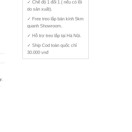
✓ Chế độ 1 đổi 1 ( nếu có lỗi
do sản xuất).
✓ Free treo lắp bán kính 5km
quanh Showroom.
iện Đại TB-1657 quantity
✓ Hỗ trợ treo lắp tại Hà Nội.
✓ Ship Cod toàn quốc chỉ
30.000 vnđ
y
,
,