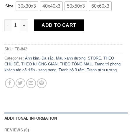
30x30x3
40x40x3
50x50x3
60x60x3
Size
Bộ 3 Tranh Canvas Đàn Chim Trừu Tượng TB-842 quantity
ADD TO CART
SKU:
TB-842
Categories:
Ánh kim
,
Đa sắc
,
Màu xanh dương
,
STORE
,
THEO
CHỦ ĐỀ
,
THEO KHÔNG GIAN
,
THEO TÔNG MÀU
,
Trang trí phong
khách tân cổ điển - sang trọng
,
Tranh bộ 3 tấm
,
Tranh trừu tượng
ADDITIONAL INFORMATION
REVIEWS (0)