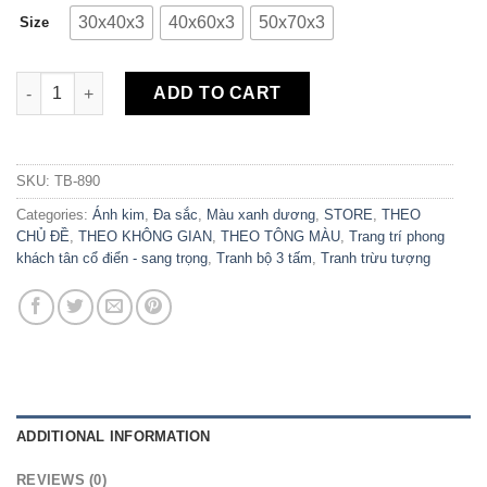
30x40x3
40x60x3
50x70x3
Size
Bộ 3 Tranh Canvas Dải Lụa Trừu Tượng TB-890 quantity
ADD TO CART
SKU:
TB-890
Categories:
Ánh kim
,
Đa sắc
,
Màu xanh dương
,
STORE
,
THEO
CHỦ ĐỀ
,
THEO KHÔNG GIAN
,
THEO TÔNG MÀU
,
Trang trí phong
khách tân cổ điển - sang trọng
,
Tranh bộ 3 tấm
,
Tranh trừu tượng
ADDITIONAL INFORMATION
REVIEWS (0)