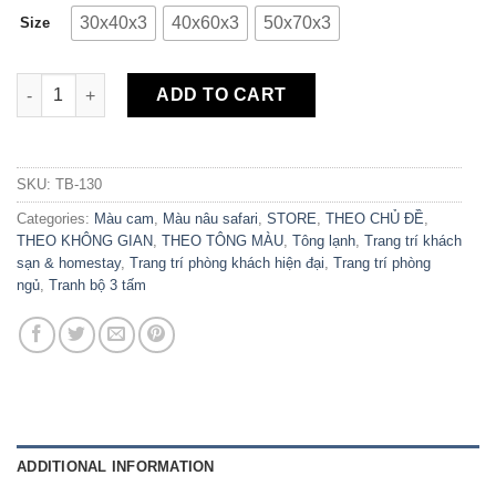
30x40x3
40x60x3
50x70x3
Size
Bộ 3 Tranh Canvas Beautiful Travel TB-130 quantity
ADD TO CART
SKU:
TB-130
Categories:
Màu cam
,
Màu nâu safari
,
STORE
,
THEO CHỦ ĐỀ
,
THEO KHÔNG GIAN
,
THEO TÔNG MÀU
,
Tông lạnh
,
Trang trí khách
sạn & homestay
,
Trang trí phòng khách hiện đại
,
Trang trí phòng
ngủ
,
Tranh bộ 3 tấm
ADDITIONAL INFORMATION