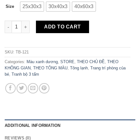
25x30x3
30x40x3
40x60x3
Size
Bộ 3 Tranh Canvas Bé Học Chữ TB-121 quantity
ADD TO CART
SKU:
TB-121
Categories:
Màu xanh dương
,
STORE
,
THEO CHỦ ĐỀ
,
THEO
KHÔNG GIAN
,
THEO TÔNG MÀU
,
Tông lạnh
,
Trang trí phòng của
bé
,
Tranh bộ 3 tấm
ADDITIONAL INFORMATION
REVIEWS (0)