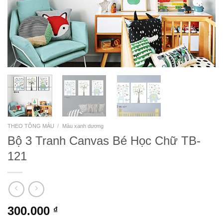
THEO TÔNG MÀU
/
Màu xanh dương
Bộ 3 Tranh Canvas Bé Học Chữ TB-
121
300.000
₫