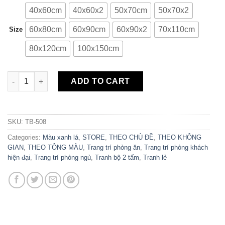
40x60cm
40x60x2
50x70cm
50x70x2
60x80cm
60x90cm
60x90x2
70x110cm
Size
80x120cm
100x150cm
Bộ 2 Tranh Canvas Tropical Leaves & Quote TB-508 quantity
ADD TO CART
SKU:
TB-508
Categories:
Màu xanh lá
,
STORE
,
THEO CHỦ ĐỀ
,
THEO KHÔNG
GIAN
,
THEO TÔNG MÀU
,
Trang trí phòng ăn
,
Trang trí phòng khách
hiện đại
,
Trang trí phòng ngủ
,
Tranh bộ 2 tấm
,
Tranh lẻ